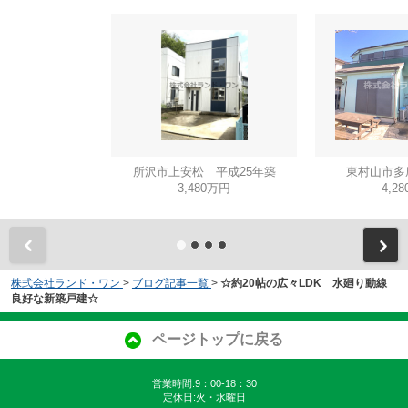
所沢市上安松 平成25年築
東村山市多
3,480万円
4,2
株式会社ランド・ワン
>
ブログ記事一覧
>
☆約20帖の広々LDK 水廻り動線
良好な新築戸建☆
ページトップに戻る
営業時間:9：00-18：30
定休日:火・水曜日