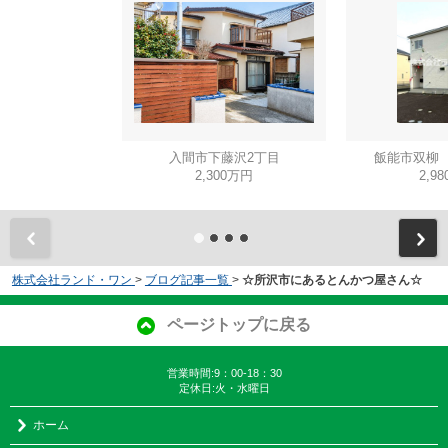
入間市下藤沢2丁目
飯能市双柳 
2,300万円
2,9
株式会社ランド・ワン
>
ブログ記事一覧
>
☆所沢市にあるとんかつ屋さん☆
ページトップに戻る
営業時間:9：00-18：30
定休日:火・水曜日
ホーム