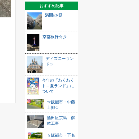
おすすめ記事
満開の桜!!
京都旅行☆彡
ディズニーラン
ド✨
今年の『わくわく
トコ夏ランド』に
ついて
☆飯能市・中藤
上郷☆
墨田区京島 解
体工事
☆飯能市・下名