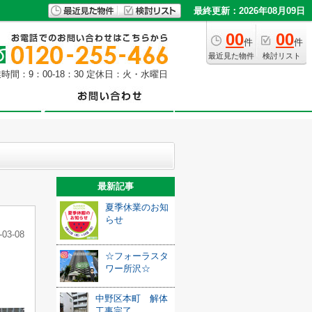
最終更新：2026年08月09日
00
00
件
件
最近見た物件
検討リスト
時間：9：00-18：30 定休日：火・水曜日
最新記事
夏季休業のお知
らせ
-03-08
☆フォーラスタ
ワー所沢☆
中野区本町 解体
工事完了