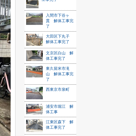
入間市下谷ヶ
貫 解体工事完
了
大田区下丸子
解体工事完了
文京区白山 解
体工事完了
東久留米市滝
山 解体工事完
了
西東京市泉町
浦安市堀江 解
体工事
江東区森下 解
体工事完了