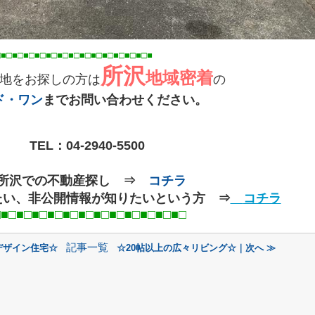
■□■□■□■□■□■□■□■
□■
□■
所沢
地域密着
地をお探しの方は
の
ド・ワン
までお問い合わせください。
TEL：
04-2940-5500
○所沢での不動産探し ⇒
コチラ
たい、非公開情報が知りたいという方 ⇒
コチラ
□■□■□■□■□■□■□■□■□■
□
記事一覧
デザイン住宅☆
☆20帖以上の広々リビング☆｜次へ ≫