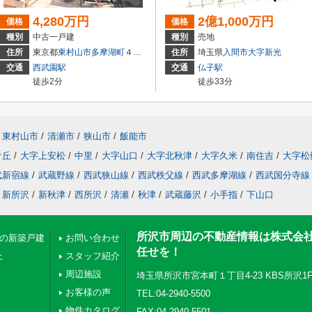
4,280万円
2億1,000万円
価格
価格
種別
中古一戸建
種別
売地
住所
東京都
東村山市
多摩湖町
４丁目
住所
埼玉県
入間市
大字新光
交通
西武園駅
交通
仏子駅
徒歩2分
徒歩33分
東村山市
/
清瀬市
/
狭山市
/
飯能市
ケ丘
/
大字上安松
/
中里
/
大字山口
/
大字北秋津
/
大字久米
/
南住吉
/
大字松
武新宿線
/
武蔵野線
/
西武狭山線
/
西武秩父線
/
西武多摩湖線
/
西武国分寺線
新所沢
/
新秋津
/
西所沢
/
清瀬
/
秋津
/
武蔵藤沢
/
小手指
/
下山口
所沢市周辺の不動産情報は株式会
下の新築戸建
お問い合わせ
任せを！
上
スタッフ紹介
周辺施設
埼玉県所沢市宮本町１丁目4-23 KBS所沢1
お客様の声
TEL:04-2940-5500
物件カタログ
FAX:04-2940-5501