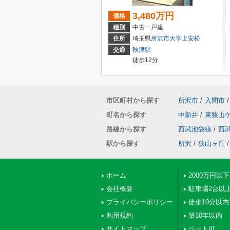
3,480万円
価格
種別
中古一戸建
住所
埼玉県
所沢市
大字上安松
交通
秋津駅
徒歩12分
市区町村から探す
所沢市
/
入間市
/
町名から探す
中新井
/
東狭山
路線から探す
西武池袋線
/
西
駅から探す
所沢
/
狭山ヶ丘
/
ホーム
2000万円以
会社概要
駐車場2台以
プライバシーポリシー
徒歩10分以内
利用規約
築10年以内
サイトマップ
ペット可