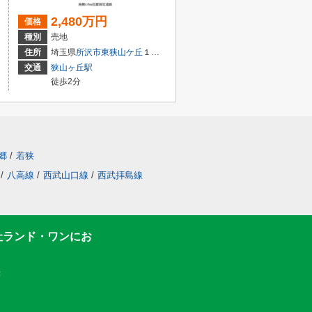
2,480万円
価格
種別
売地
住所
埼玉県
所沢市
東狭山ケ丘
１丁目
交通
狭山ヶ丘駅
徒歩2分
郷
/
若狭
/
八高線
/
西武山口線
/
西武拝島線
社ランド・ワンにお
F