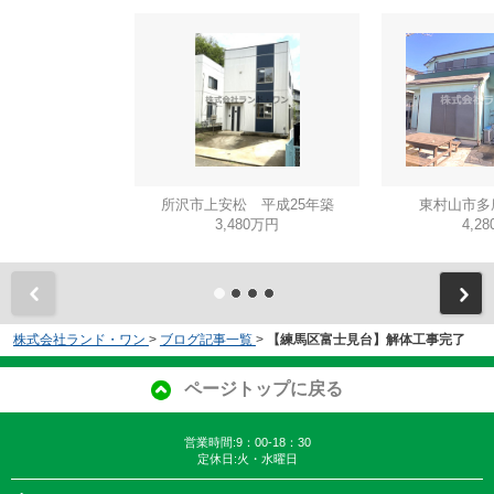
所沢市上安松 平成25年築
東村山市多
3,480万円
4,2
株式会社ランド・ワン
>
ブログ記事一覧
>
【練馬区富士見台】解体工事完了
ページトップに戻る
営業時間:9：00-18：30
定休日:火・水曜日