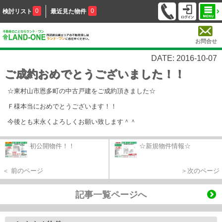
0
0
検討リスト
最近見た物件
お問合せ
DATE: 2016-10-07
ご成約おめでとうございました！！
☆東村山市恩多町の中古戸建をご成約頂きました☆
Ｆ様本当におめでとうございます！！
今後とも末永くよろしくお願い致します＾＾
初公開物件！！
☆新規物件情報☆
＜ 前のページ
＞次のページ
記事一覧ページへ