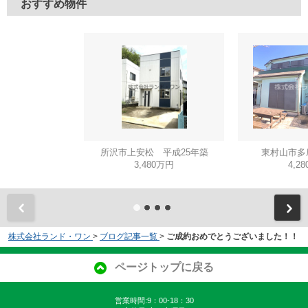
おすすめ物件
所沢市上安松 平成25年築
東村山市多
3,480万円
4,2
株式会社ランド・ワン
>
ブログ記事一覧
>
ご成約おめでとうございました！！
ページトップに戻る
営業時間:9：00-18：30