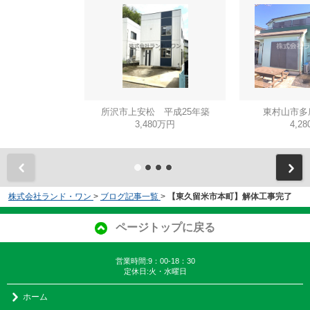
所沢市上安松 平成25年築
東村山市多
3,480万円
4,2
株式会社ランド・ワン
>
ブログ記事一覧
>
【東久留米市本町】解体工事完了
ページトップに戻る
営業時間:9：00-18：30
定休日:火・水曜日
ホーム