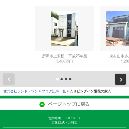
所沢市上安松 平成25年築
東村山市多
3,480万円
4,2
株式会社ランド・ワン
>
ブログ記事一覧
>
☆リビングイン階段の家☆
ページトップに戻る
営業時間:9：00-18：30
定休日:火・水曜日