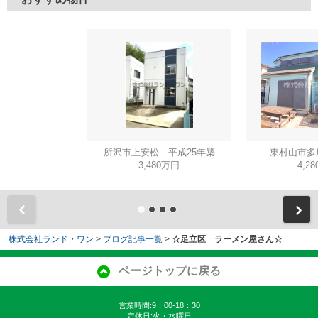
所沢市上安松 平成25年築
東村山市多
3,480万円
4,2
株式会社ランド・ワン
>
ブログ記事一覧
>
☆足立区 ラーメン屋さん☆
ページトップに戻る
営業時間:9：00-18：30
定休日:火・水曜日