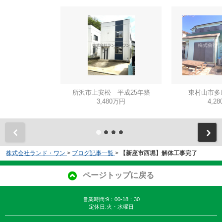
所沢市上安松 平成25年築
東村山市多
3,480万円
4,2
株式会社ランド・ワン
>
ブログ記事一覧
>
【新座市西堀】解体工事完了
ページトップに戻る
営業時間:9：00-18：30
定休日:火・水曜日