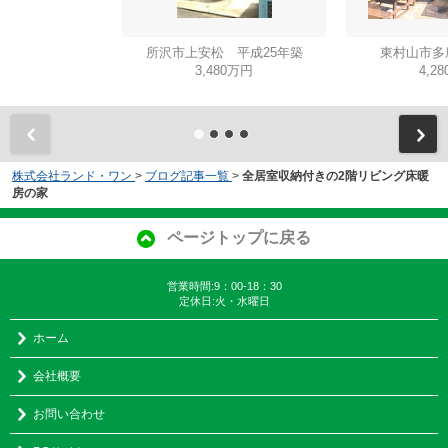
所沢市上安松 平成25年築
東村山市多
3,480万円
4,2
株式会社ランド・ワン
>
ブログ記事一覧
>
全居室収納付きの2階リビング床暖
房の家
ページトップに戻る
営業時間:9：00-18：30
定休日:火・水曜日
ホーム
会社概要
お問い合わせ