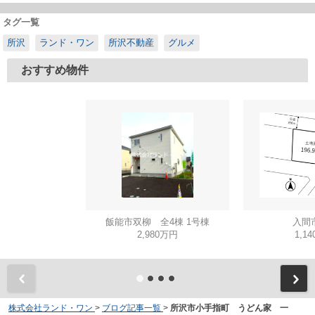
タグ一覧
所沢
ランド・ワン
所沢不動産
グルメ
おすすめ物件
飯能市双柳 全4棟 1号棟
入間
2,980万円
1,1
株式会社ランド・ワン
>
ブログ記事一覧
>
所沢市小手指町 うどん家 一