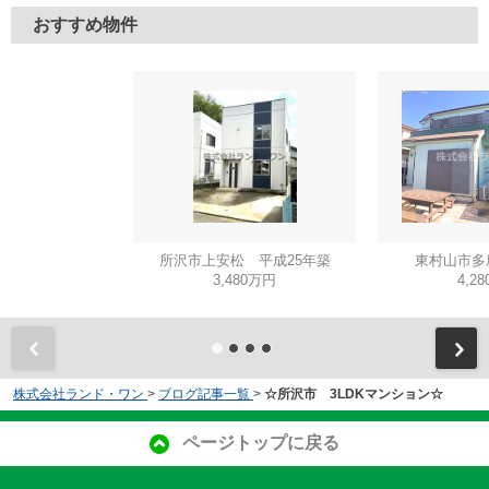
おすすめ物件
所沢市上安松 平成25年築
東村山市多
3,480万円
4,2
株式会社ランド・ワン
>
ブログ記事一覧
>
☆所沢市 3LDKマンション☆
ページトップに戻る