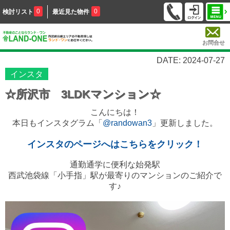
0
0
検討リスト
最近見た物件
お問合せ
DATE: 2024-07-27
インスタ
☆所沢市 3LDKマンション☆
こんにちは！
本日もインスタグラム「
@randowan3
」更新しました。
インスタのページへはこちらをクリック！
通勤通学に便利な始発駅
西武池袋線「小手指」駅が最寄りのマンションのご紹介で
す♪