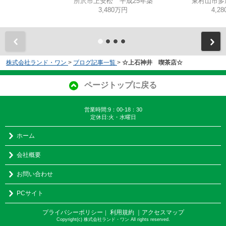
所沢市上安松 平成25年築
東村山市多
3,480万円
4,2
株式会社ランド・ワン
>
ブログ記事一覧
>
☆上石神井 喫茶店☆
ページトップに戻る
営業時間:9：00-18：30
定休日:火・水曜日
ホーム
会社概要
お問い合わせ
PCサイト
プライバシーポリシー
利用規約
｜アクセスマップ
｜
Copyright(c) 株式会社ランド・ワン All rights reserved.