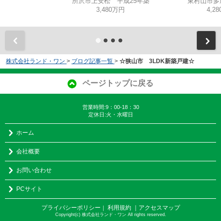
所沢市上安松 平成25年築
東村山市多
3,480万円
4,2
株式会社ランド・ワン
>
ブログ記事一覧
>
☆狭山市 3LDK新築戸建☆
ページトップに戻る
営業時間:9：00-18：30
定休日:火・水曜日
ホーム
会社概要
お問い合わせ
PCサイト
プライバシーポリシー
利用規約
｜アクセスマップ
｜
Copyright(c) 株式会社ランド・ワン All rights reserved.