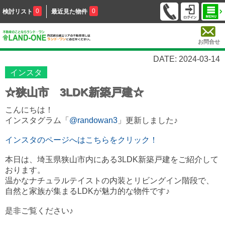
0
0
検討リスト
最近見た物件
お問合せ
DATE: 2024-03-14
インスタ
☆狭山市 3LDK新築戸建☆
こんにちは！
インスタグラム「
@randowan3
」更新しました♪
インスタのページへはこちらをクリック！
本日は、埼玉県狭山市内にある3LDK新築戸建をご紹介して
おります。
温かなナチュラルテイストの内装とリビングイン階段で、
自然と家族が集まるLDKが魅力的な物件です♪
是非ご覧ください♪