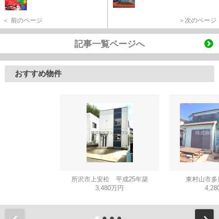
＜ 前のページ
＞次のページ
記事一覧ページへ
おすすめ物件
所沢市上安松 平成25年築
東村山市多
3,480万円
4,2