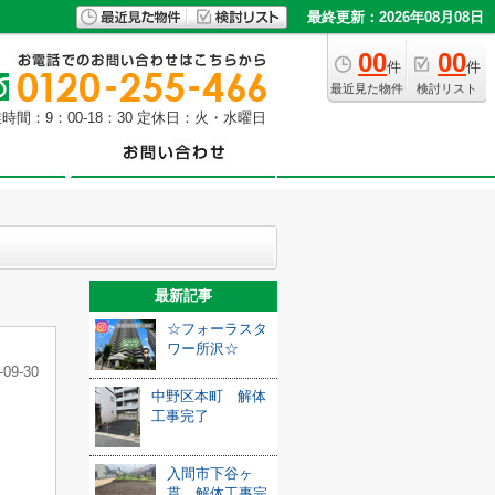
最終更新：2026年08月08日
00
00
件
件
最近見た物件
検討リスト
時間：9：00-18：30 定休日：火・水曜日
最新記事
☆フォーラスタ
ワー所沢☆
-09-30
中野区本町 解体
工事完了
入間市下谷ヶ
貫 解体工事完