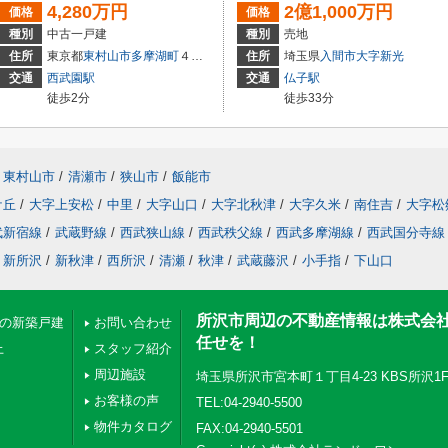
4,280万円
2億1,000万円
価格
価格
種別
中古一戸建
種別
売地
住所
東京都
東村山市
多摩湖町
４丁目
住所
埼玉県
入間市
大字新光
交通
西武園駅
交通
仏子駅
徒歩2分
徒歩33分
東村山市
/
清瀬市
/
狭山市
/
飯能市
ケ丘
/
大字上安松
/
中里
/
大字山口
/
大字北秋津
/
大字久米
/
南住吉
/
大字松
武新宿線
/
武蔵野線
/
西武狭山線
/
西武秩父線
/
西武多摩湖線
/
西武国分寺線
新所沢
/
新秋津
/
西所沢
/
清瀬
/
秋津
/
武蔵藤沢
/
小手指
/
下山口
所沢市周辺の不動産情報は株式会
下の新築戸建
お問い合わせ
任せを！
上
スタッフ紹介
周辺施設
埼玉県所沢市宮本町１丁目4-23 KBS所沢1
お客様の声
TEL:04-2940-5500
物件カタログ
FAX:04-2940-5501