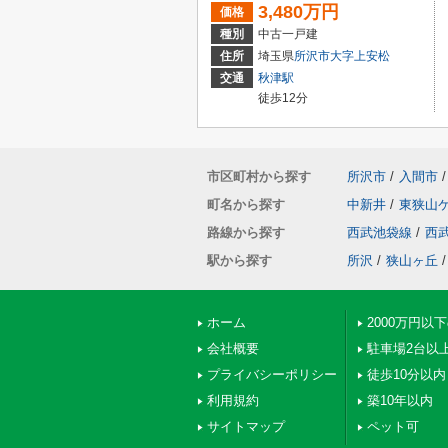
3,480万円
価格
種別
中古一戸建
住所
埼玉県
所沢市
大字上安松
交通
秋津駅
徒歩12分
市区町村から探す
所沢市
/
入間市
/
町名から探す
中新井
/
東狭山
路線から探す
西武池袋線
/
西
駅から探す
所沢
/
狭山ヶ丘
/
ホーム
2000万円以
会社概要
駐車場2台以
プライバシーポリシー
徒歩10分以内
利用規約
築10年以内
サイトマップ
ペット可