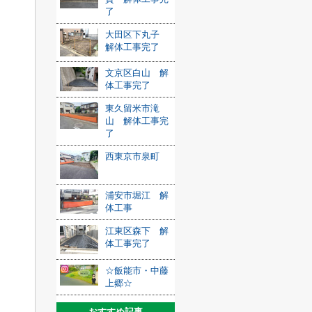
了
大田区下丸子
解体工事完了
文京区白山 解
体工事完了
東久留米市滝
山 解体工事完
了
西東京市泉町
浦安市堀江 解
体工事
江東区森下 解
体工事完了
☆飯能市・中藤
上郷☆
おすすめ記事