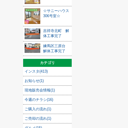
☆サニーハウス
306号室☆
吉祥寺北町 解
体工事完了
練馬区三原台
解体工事完了
カテゴリ
インスタ(413)
お知らせ(1)
現地販売会情報(1)
今週のチラシ(16)
ご購入の流れ(1)
ご売却の流れ(1)
グルメ(15)