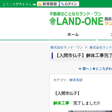
ようこそ
ゲスト
さん
株式会社ランド・ワン
>
株式会社ラン
【入間市仏子】解体工事完
≪ 前へ｜★ところざわ
カテゴリ：
解体実績
【入間市仏子】
解体工事
完了しました!!