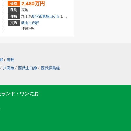
2,480万円
価格
種別
売地
住所
埼玉県
所沢市
東狭山ケ丘
１丁目
交通
狭山ヶ丘駅
徒歩2分
郷
/
若狭
/
八高線
/
西武山口線
/
西武拝島線
社ランド・ワンにお
F