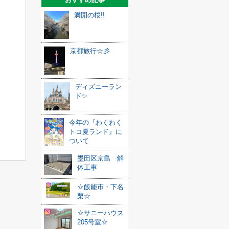
満開の桜!!
京都旅行☆彡
ディズニーラン
ド✨
今年の『わくわく
トコ夏ランド』に
ついて
墨田区京島 解
体工事
☆飯能市・下名
栗☆
☆サニーハウス
205号室☆