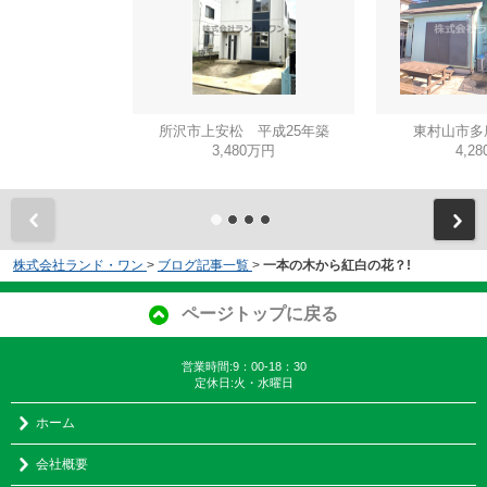
所沢市上安松 平成25年築
東村山市多
3,480万円
4,2
株式会社ランド・ワン
>
ブログ記事一覧
>
一本の木から紅白の花？!
ページトップに戻る
営業時間:9：00-18：30
定休日:火・水曜日
ホーム
会社概要