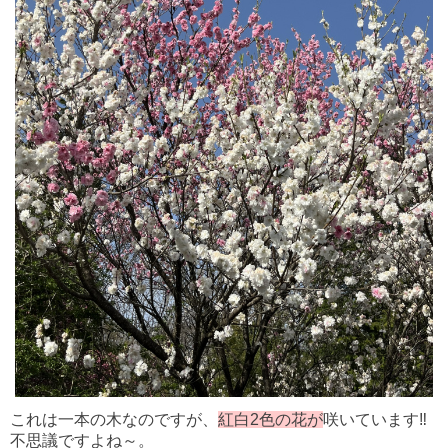
これは一本の木なのですが、
紅白2色の花が
咲いています‼
不思議ですよね～。