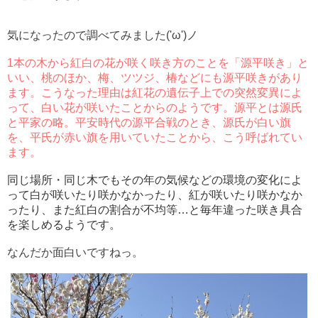
気になったので調べてみました('ω')ノ
1本の木から紅白の花が咲く咲き方のことを「
源平咲き」と
いい、
桃のほか、梅、ツツジ、椿などにも源平咲きがあり
ます。こうなった理由は紅花の遺伝子上での突然変異によ
って、白い花が咲いたことからのようです。
源平とは源氏
と平家の略。
平安時代の源平合戦のとき、源氏が白い旗
を、平氏が赤い旗を用いていたことから、こう呼ばれてい
ます。
同じ場所・同じ木でもその年の気候などの環境の変化によ
って白が咲いたり咲かなかったり、紅が咲いたり咲かなか
ったり、また紅白の割合が不均等…と毎年違った咲き具合
を楽しめるようです。
なんだか面白いですねっ。