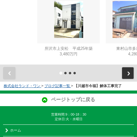
所沢市上安松 平成25年築
東村山市多
3,480万円
4,2
株式会社ランド・ワン
>
ブログ記事一覧
>
【川越市今福】解体工事完了
ページトップに戻る
営業時間:9：00-18：30
定休日:火・水曜日
ホーム