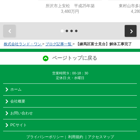
所沢市上安松 平成25年築
東村山市多
3,480万円
4,2
株式会社ランド・ワン
>
ブログ記事一覧
>
【練馬区富士見台】解体工事完了
ページトップに戻る
営業時間:9：00-18：30
定休日:火・水曜日
ホーム
会社概要
お問い合わせ
PCサイト
プライバシーポリシー
利用規約
｜アクセスマップ
｜