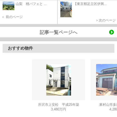
山梨 桃パフェと ...
【東京都足立区伊興...
＜ 前のページ
＞次のページ
記事一覧ページへ
おすすめ物件
所沢市上安松 平成25年築
東村山市多
3,480万円
4,2