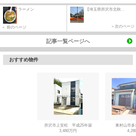
ラーメン
【埼玉県所沢市北秋...
＞次のページ
＜ 前のページ
記事一覧ページへ
おすすめ物件
所沢市上安松 平成25年築
東村山市多
3,480万円
4,2