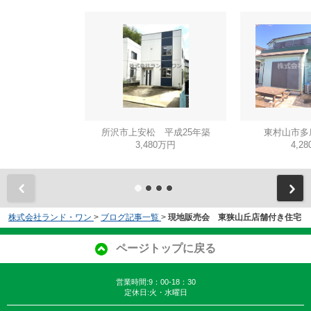
所沢市上安松 平成25年築
東村山市多
3,480万円
4,2
株式会社ランド・ワン
>
ブログ記事一覧
>
現地販売会 東狭山丘店舗付き住宅
ページトップに戻る
営業時間:9：00-18：30
定休日:火・水曜日