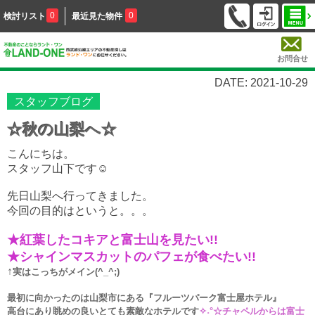
0
0
検討リスト
最近見た物件
お問合せ
DATE: 2021-10-29
スタッフブログ
☆秋の山梨へ☆
こんにちは。
スタッフ山下です☺
先日山梨へ行ってきました。
今回の目的はというと。。。
★紅葉したコキアと富士山を見たい!!
★
シャインマスカットのパフェが食べたい!!
↑
実はこっちがメイン(^_^;)
最初に向かったのは山梨市にある『フルーツパーク富士屋ホテル』
高台にあり眺めの良いとても素敵なホテルです
✧˖°
☆
チャペルからは富士