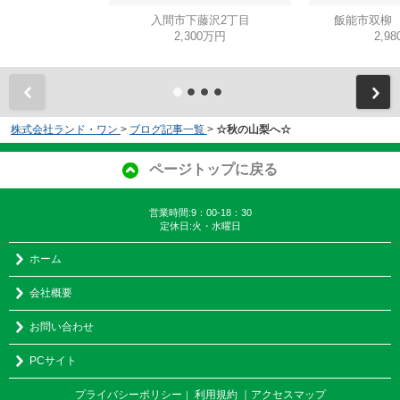
入間市下藤沢2丁目
飯能市双柳 
2,300万円
2,9
株式会社ランド・ワン
>
ブログ記事一覧
>
☆秋の山梨へ☆
ページトップに戻る
営業時間:9：00-18：30
定休日:火・水曜日
ホーム
会社概要
お問い合わせ
PCサイト
プライバシーポリシー
利用規約
｜アクセスマップ
｜