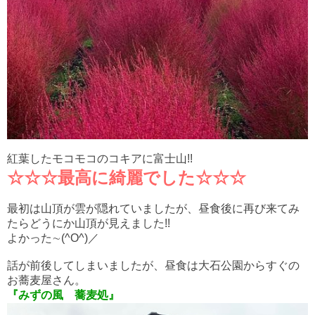
紅葉したモコモコのコキアに富士山!!
☆☆☆最高に綺麗でした☆☆☆
最初は山頂が雲が隠れていましたが、昼食後に再び来てみ
たらどうにか山頂が見えました!!
よかった∼(^O^)／
話が前後してしまいましたが、昼食は大石公園からすぐの
お蕎麦屋さん。
『みずの風 蕎麦処』