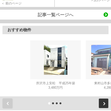
＞次のページ
＜ 前のページ
記事一覧ページへ
おすすめ物件
所沢市上安松 平成25年築
東村山市多
3,480万円
4,2