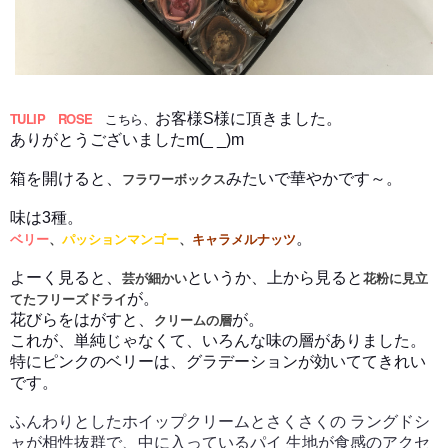
TULIP ROSE
こちら、
お客様S様に頂きました。
ありがとうございましたm(_ _)m
箱を開けると、
みたいで華やかです～。
フラワーボックス
味は3種。
。
ベリー
、
パッションマンゴー
、
キャラメルナッツ
よーく見ると、
というか、上から見ると
芸が細かい
花粉に見立
が。
てたフリーズドライ
花びらをはがすと、
が。
クリームの層
これが、単純じゃなくて、いろんな味の層がありました。
特にピンクのベリーは、グラデーションが効いててきれい
です。
ふんわりとしたホイップクリームとさくさくの ラングドシ
ャが相性抜群で、中に入っているパイ 生地が食感のアクセ