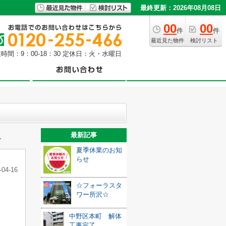
最終更新：2026年08月08日
00
00
件
件
最近見た物件
検討リスト
時間：9：00-18：30 定休日：火・水曜日
最新記事
≫
夏季休業のお知
らせ
-04-16
☆フォーラスタ
ワー所沢☆
中野区本町 解体
工事完了