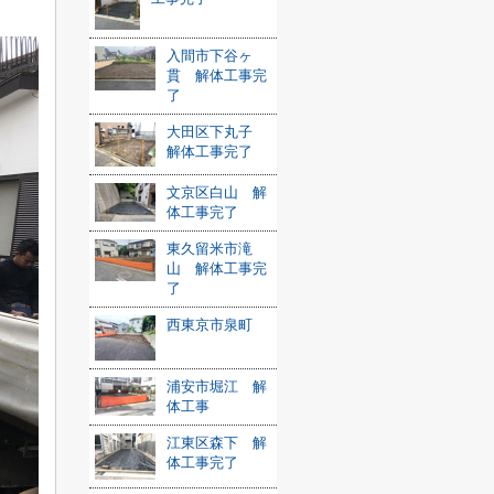
入間市下谷ヶ
貫 解体工事完
了
大田区下丸子
解体工事完了
文京区白山 解
体工事完了
東久留米市滝
山 解体工事完
了
西東京市泉町
浦安市堀江 解
体工事
江東区森下 解
体工事完了