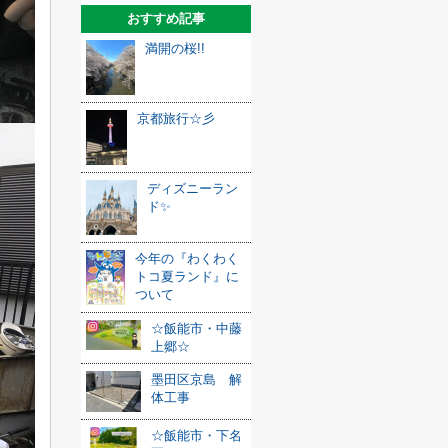
おすすめ記事
満開の桜!!
京都旅行☆彡
ディズニーラン
ド✨
今年の『わくわく
トコ夏ランド』に
ついて
☆飯能市・中藤
上郷☆
墨田区京島 解
体工事
☆飯能市・下名