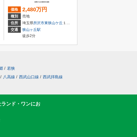
2,480万円
価格
種別
売地
住所
埼玉県
所沢市
東狭山ケ丘
１丁目
交通
狭山ヶ丘駅
徒歩2分
郷
/
若狭
/
八高線
/
西武山口線
/
西武拝島線
社ランド・ワンにお
F