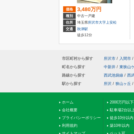
3,480万円
価格
種別
中古一戸建
住所
埼玉県
所沢市
大字上安松
交通
秋津駅
徒歩12分
市区町村から探す
所沢市
/
入間市
/
町名から探す
中新井
/
東狭山
路線から探す
西武池袋線
/
西
駅から探す
所沢
/
狭山ヶ丘
/
ホーム
2000万円以
会社概要
駐車場2台以
プライバシーポリシー
徒歩10分以内
利用規約
築10年以内
サイトマップ
ペット可