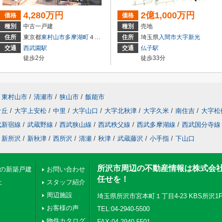
4,280万円
2億1,000万円
価格
価格
種別
中古一戸建
種別
売地
住所
東京都
東村山市
多摩湖町
４丁目
住所
埼玉県
入間市
大字新光
交通
西武園駅
交通
仏子駅
徒歩2分
徒歩33分
東村山市
/
清瀬市
/
狭山市
/
飯能市
ケ丘
/
大字上安松
/
中里
/
大字山口
/
大字北秋津
/
大字久米
/
南住吉
/
大字松
武新宿線
/
武蔵野線
/
西武狭山線
/
西武秩父線
/
西武多摩湖線
/
西武国分寺線
新所沢
/
新秋津
/
西所沢
/
清瀬
/
秋津
/
武蔵藤沢
/
小手指
/
下山口
所沢市周辺の不動産情報は株式会
下の新築戸建
お問い合わせ
任せを！
上
スタッフ紹介
周辺施設
埼玉県所沢市宮本町１丁目4-23 KBS所沢1
お客様の声
TEL:04-2940-5500
物件カタログ
FAX:04-2940-5501