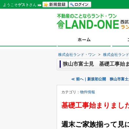
ようこそ
ゲスト
さん
株式会社ランド・ワン
>
株式会社ラン
狭山市富士見 基礎工事始
≪ 前へ｜新規初公開 狭山市富
カテゴリ：
物件情報
基礎工事始まりまし
週末ご家族揃って見