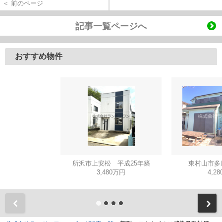
＜ 前のページ
記事一覧ページへ
おすすめ物件
所沢市上安松 平成25年築
東村山市多
3,480万円
4,2