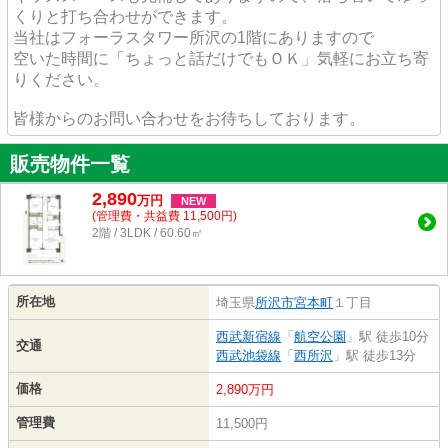
くりと打ち合わせができます。
当社はフォーラスタワー所沢の1階にありますので
空いた時間に「ちょっと話だけでもＯＫ」気軽にお立ち寄
りください。
皆様からのお問い合わせをお待ちしております。
販売物件一覧
2,890
万
円
NEW
(管理費・共益費 11,500円)
2階 / 3LDK / 60.60㎡
所在地
埼玉県
所沢市
宮本町
１丁目
西武新宿線
「
航空公園
」駅 徒歩10分
交通
西武池袋線
「
西所沢
」駅 徒歩13分
価格
2,890万円
管理費
11,500円