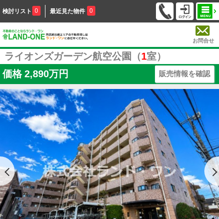
0
0
検討リスト
最近見た物件
お問合せ
ライオンズガーデン航空公園（
1
室）
価格
2,890万円
販売情報を確認