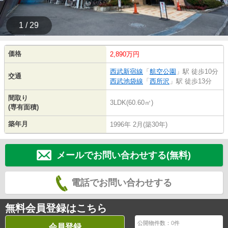
1 / 29
価格
2,890万円
西武新宿線
「
航空公園
」駅 徒歩10分
交通
西武池袋線
「
西所沢
」駅 徒歩13分
間取り
3LDK(60.60㎡)
(専有面積)
築年月
1996年 2月(築30年)
メールでお問い合わせする(無料)
電話でお問い合わせする
無料会員登録はこちら
公開物件数：
0
件
会員登録