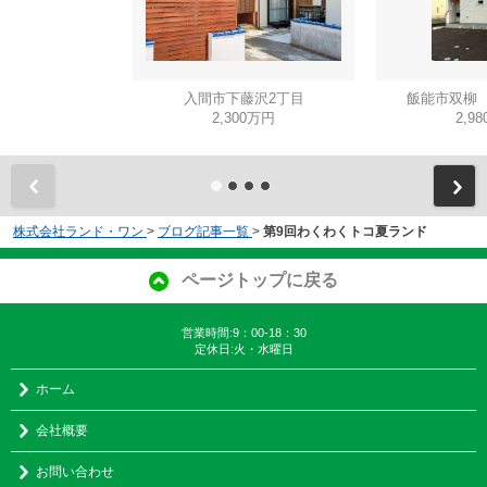
入間市下藤沢2丁目
飯能市双柳 
2,300万円
2,9
株式会社ランド・ワン
>
ブログ記事一覧
>
第9回わくわくトコ夏ランド
ページトップに戻る
営業時間:9：00-18：30
定休日:火・水曜日
ホーム
会社概要
お問い合わせ