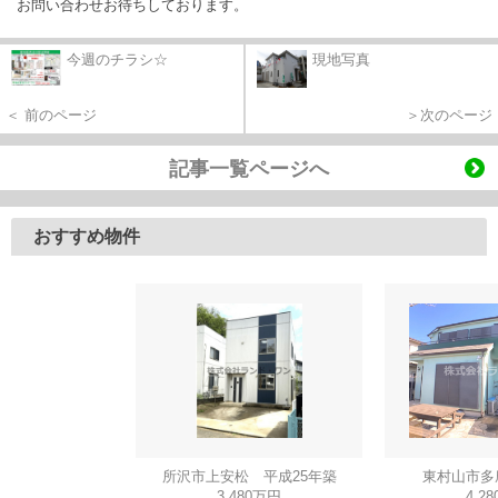
お問い合わせお待ちしております。
今週のチラシ☆
現地写真
＜ 前のページ
＞次のページ
記事一覧ページへ
おすすめ物件
所沢市上安松 平成25年築
東村山市多
3,480万円
4,2