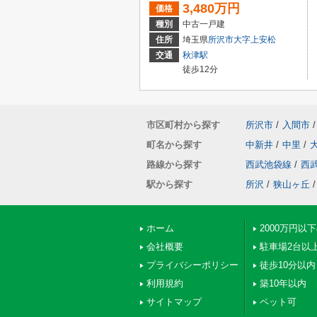
3,480万円
価格
種別
中古一戸建
住所
埼玉県
所沢市
大字上安松
交通
秋津駅
徒歩12分
市区町村から探す
所沢市
/
入間市
/
町名から探す
中新井
/
中里
/
路線から探す
西武池袋線
/
西
駅から探す
所沢
/
狭山ヶ丘
/
ホーム
2000万円以
会社概要
駐車場2台以
プライバシーポリシー
徒歩10分以内
利用規約
築10年以内
サイトマップ
ペット可