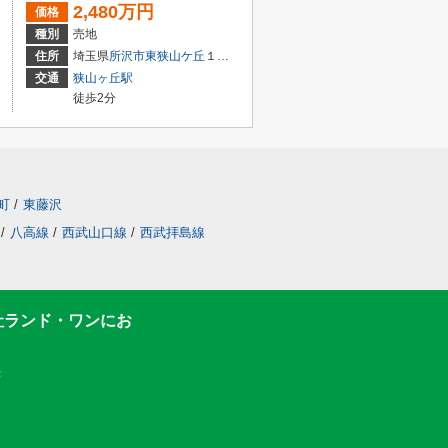
2,480万円
価格
種別
売地
住所
埼玉県
所沢市
東狭山ケ丘
１丁目
交通
狭山ヶ丘駅
徒歩2分
町
/
東藤沢
/
八高線
/
西武山口線
/
西武拝島線
社ランド・ワンにお
F