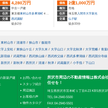
4,280万円
2億1,000万円
価格
価格
種別
中古一戸建
種別
売地
住所
東京都
東村山市
多摩湖町
４丁目
住所
埼玉県
入間市
大字新光
交通
西武園駅
交通
仏子駅
徒歩2分
徒歩33分
東村山市
/
清瀬市
/
狭山市
/
飯能市
大字上安松
/
東狭山ケ丘
/
大字久米
/
大字山口
/
大字北秋津
/
大字荒幡
/
青葉
武新宿線
/
武蔵野線
/
西武狭山線
/
西武秩父線
/
西武多摩湖線
/
西武国分寺線
新所沢
/
新秋津
/
西所沢
/
清瀬
/
秋津
/
武蔵藤沢
/
小手指
/
下山口
所沢市周辺の不動産情報は株式会
下の新築戸建
お問い合わせ
任せを！
上
スタッフ紹介
周辺施設
埼玉県所沢市宮本町１丁目4-23 KBS所沢1
お客様の声
TEL:04-2940-5500
物件カタログ
FAX:04-2940-5501