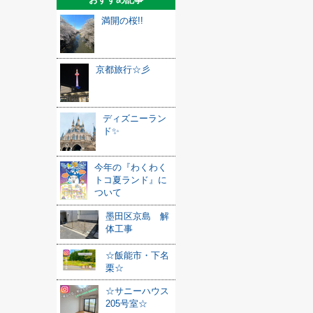
満開の桜!!
京都旅行☆彡
ディズニーラン
ド✨
今年の『わくわく
トコ夏ランド』に
ついて
墨田区京島 解
体工事
☆飯能市・下名
栗☆
☆サニーハウス
205号室☆