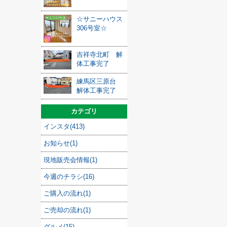
☆サニーハウス
306号室☆
吉祥寺北町 解
体工事完了
練馬区三原台
解体工事完了
カテゴリ
インスタ(413)
お知らせ(1)
現地販売会情報(1)
今週のチラシ(16)
ご購入の流れ(1)
ご売却の流れ(1)
グルメ(15)