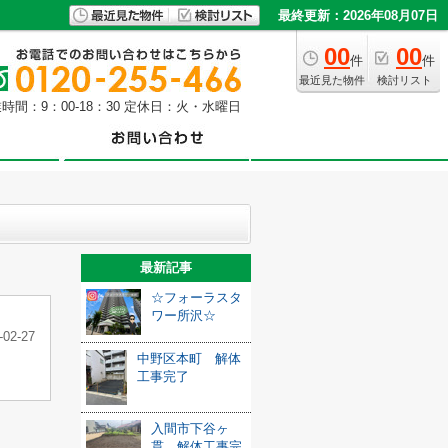
最終更新：2026年08月07日
00
00
件
件
最近見た物件
検討リスト
時間：9：00-18：30 定休日：火・水曜日
最新記事
☆フォーラスタ
ワー所沢☆
-02-27
中野区本町 解体
工事完了
入間市下谷ヶ
貫 解体工事完