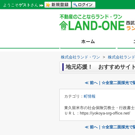
ようこそ
ゲスト
さん
株式会社ランド・ワン
>
株式会社ラン
地元応援！ おすすめサイ
≪ 前へ｜☆全室二面採光で
カテゴリ：
町情報
東久留米市の社会保険労務士・行政書士
ＵＲＬ：https://yokoya-srg-office.net/
≪ 前へ｜☆全室二面採光で