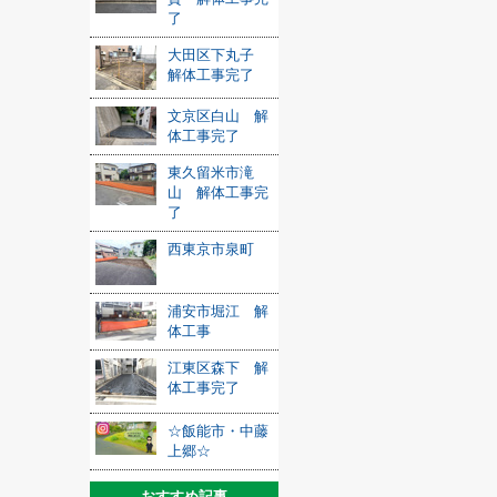
了
大田区下丸子
解体工事完了
文京区白山 解
体工事完了
東久留米市滝
山 解体工事完
了
西東京市泉町
浦安市堀江 解
体工事
江東区森下 解
体工事完了
☆飯能市・中藤
上郷☆
おすすめ記事