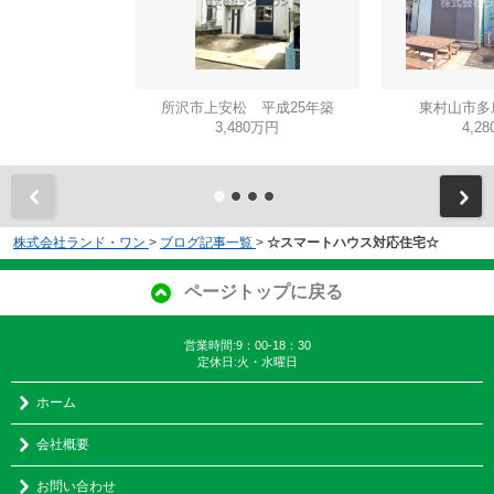
所沢市上安松 平成25年築
東村山市多
3,480万円
4,2
株式会社ランド・ワン
>
ブログ記事一覧
>
☆スマートハウス対応住宅☆
ページトップに戻る
営業時間:9：00-18：30
定休日:火・水曜日
ホーム
会社概要
お問い合わせ