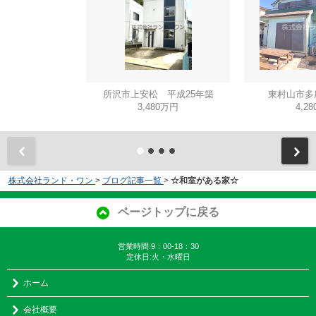
所沢市上安松 平成25年築
東村山市多
3,480万円
4,2
株式会社ランド・ワン
>
ブログ記事一覧
>
☆和室がある家☆
ページトップに戻る
営業時間:9：00-18：30
定休日:火・水曜日
ホーム
会社概要