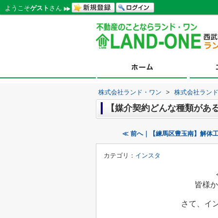
ようこそ
ゲスト
さん
株式会社ランド・ワン
>
株式会社ラン
【媒介契約どんな種類があ
≪ 前へ｜【練馬区豊玉南】解体
カテゴリ：
インスタ
皆様か
さて、イ