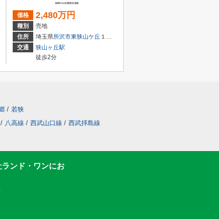
2,480万円
価格
種別
売地
住所
埼玉県
所沢市
東狭山ケ丘
１丁目
交通
狭山ヶ丘駅
徒歩2分
郷
/
若狭
/
八高線
/
西武山口線
/
西武拝島線
社ランド・ワンにお
F