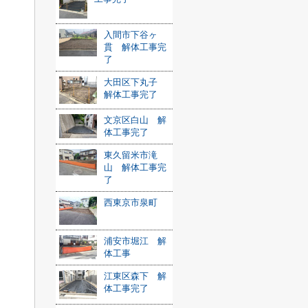
入間市下谷ヶ
貫 解体工事完
了
大田区下丸子
解体工事完了
文京区白山 解
体工事完了
東久留米市滝
山 解体工事完
了
西東京市泉町
浦安市堀江 解
体工事
江東区森下 解
体工事完了