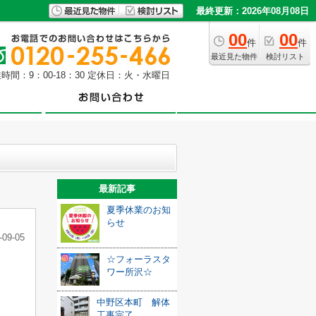
最終更新：2026年08月08日
00
00
件
件
最近見た物件
検討リスト
時間：9：00-18：30 定休日：火・水曜日
最新記事
夏季休業のお知
らせ
-09-05
☆フォーラスタ
ワー所沢☆
中野区本町 解体
工事完了