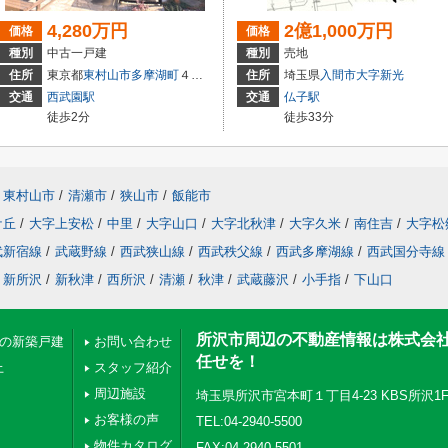
4,280万円
2億1,000万円
価格
価格
種別
中古一戸建
種別
売地
住所
東京都
東村山市
多摩湖町
４丁目
住所
埼玉県
入間市
大字新光
交通
西武園駅
交通
仏子駅
徒歩2分
徒歩33分
東村山市
/
清瀬市
/
狭山市
/
飯能市
ケ丘
/
大字上安松
/
中里
/
大字山口
/
大字北秋津
/
大字久米
/
南住吉
/
大字松
武新宿線
/
武蔵野線
/
西武狭山線
/
西武秩父線
/
西武多摩湖線
/
西武国分寺線
新所沢
/
新秋津
/
西所沢
/
清瀬
/
秋津
/
武蔵藤沢
/
小手指
/
下山口
所沢市周辺の不動産情報は株式会
下の新築戸建
お問い合わせ
任せを！
上
スタッフ紹介
周辺施設
埼玉県所沢市宮本町１丁目4-23 KBS所沢1
お客様の声
TEL:04-2940-5500
物件カタログ
FAX:04-2940-5501