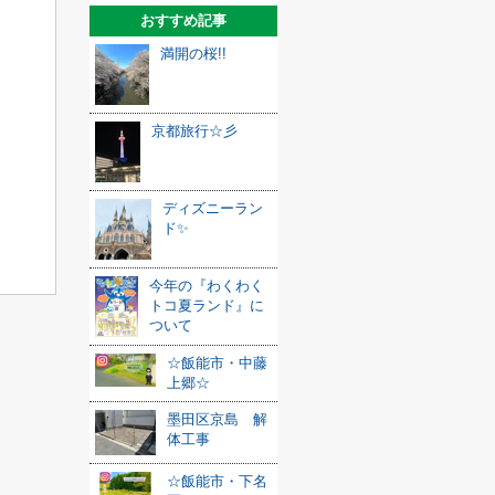
おすすめ記事
満開の桜!!
京都旅行☆彡
ディズニーラン
ド✨
今年の『わくわく
トコ夏ランド』に
ついて
☆飯能市・中藤
上郷☆
墨田区京島 解
体工事
☆飯能市・下名