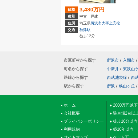
3,480万円
価格
種別
中古一戸建
住所
埼玉県
所沢市
大字上安松
交通
秋津駅
徒歩12分
市区町村から探す
所沢市
/
入間市
/
町名から探す
中新井
/
東狭山
路線から探す
西武池袋線
/
西
駅から探す
所沢
/
狭山ヶ丘
/
ホーム
2000万円以
会社概要
駐車場2台以
プライバシーポリシー
徒歩10分以内
利用規約
築10年以内
サイトマップ
ペット可