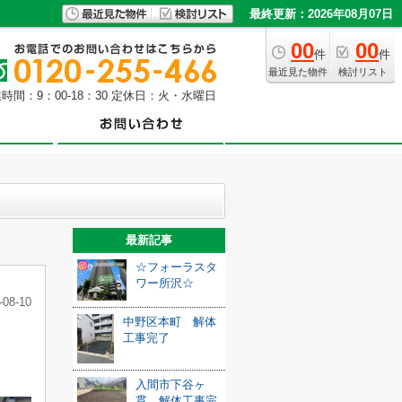
最終更新：2026年08月07日
00
00
件
件
最近見た物件
検討リスト
時間：9：00-18：30 定休日：火・水曜日
最新記事
☆フォーラスタ
ワー所沢☆
-08-10
中野区本町 解体
工事完了
入間市下谷ヶ
貫 解体工事完