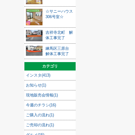
☆サニーハウス
306号室☆
吉祥寺北町 解
体工事完了
練馬区三原台
解体工事完了
カテゴリ
インスタ(413)
お知らせ(1)
現地販売会情報(1)
今週のチラシ(16)
ご購入の流れ(1)
ご売却の流れ(1)
グルメ(15)