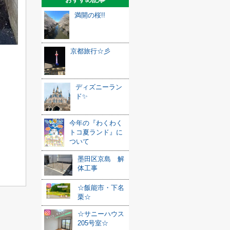
満開の桜!!
京都旅行☆彡
ディズニーラン
ド✨
今年の『わくわく
トコ夏ランド』に
ついて
墨田区京島 解
体工事
☆飯能市・下名
栗☆
☆サニーハウス
205号室☆