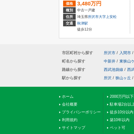
3,480万円
価格
種別
中古一戸建
住所
埼玉県
所沢市
大字上安松
交通
秋津駅
徒歩12分
市区町村から探す
所沢市
/
入間市
/
町名から探す
中新井
/
東狭山
路線から探す
西武池袋線
/
西
駅から探す
所沢
/
狭山ヶ丘
/
ホーム
2000万円以
会社概要
駐車場2台以
プライバシーポリシー
徒歩10分以内
利用規約
築10年以内
サイトマップ
ペット可