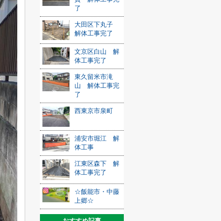
了
大田区下丸子
解体工事完了
文京区白山 解
体工事完了
東久留米市滝
山 解体工事完
了
西東京市泉町
浦安市堀江 解
体工事
江東区森下 解
体工事完了
☆飯能市・中藤
上郷☆
おすすめ記事