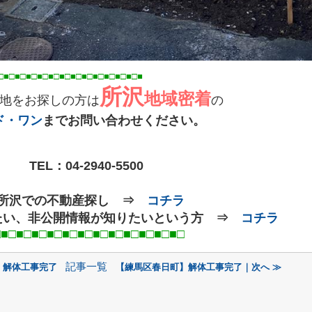
□■□■□■□■□■□■□■
□■
□■
所沢
地域密着
地をお探しの方は
の
ド・ワン
までお問い合わせください。
TEL：
04-2940-5500
○所沢での不動産探し ⇒
コチラ
たい、非公開情報が知りたいという方 ⇒
コチラ
□■□■□■□■□■□■□■□■□■
□
記事一覧
】解体工事完了
【練馬区春日町】解体工事完了｜次へ ≫