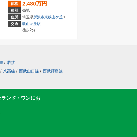
2,480万円
価格
種別
売地
住所
埼玉県
所沢市
東狭山ケ丘
１丁目
交通
狭山ヶ丘駅
徒歩2分
郷
/
若狭
/
八高線
/
西武山口線
/
西武拝島線
社ランド・ワンにお
F