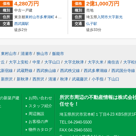
4,280万円
2億1,000万円
価格
価格
種別
中古一戸建
種別
売地
住所
東京都
東村山市
多摩湖町
４丁目
住所
埼玉県
入間市
大字新光
交通
西武園駅
交通
仏子駅
徒歩2分
徒歩33分
東村山市
/
清瀬市
/
狭山市
/
飯能市
ケ丘
/
大字上安松
/
中里
/
大字山口
/
大字北秋津
/
大字久米
/
南住吉
/
大字松
武新宿線
/
武蔵野線
/
西武狭山線
/
西武秩父線
/
西武多摩湖線
/
西武国分寺線
新所沢
/
新秋津
/
西所沢
/
清瀬
/
秋津
/
武蔵藤沢
/
小手指
/
下山口
所沢市周辺の不動産情報は株式会
下の新築戸建
お問い合わせ
任せを！
上
スタッフ紹介
周辺施設
埼玉県所沢市宮本町１丁目4-23 KBS所沢1
お客様の声
TEL:04-2940-5500
物件カタログ
FAX:04-2940-5501