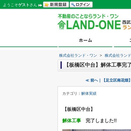
ようこそ
ゲスト
さん
株式会社ランド・ワン
>
株式会社ラン
【板橋区中台】解体工事完
≪ 前へ｜【足立区南花畑
カテゴリ：
解体実績
【板橋区中台】
解体工事
完了しました!!