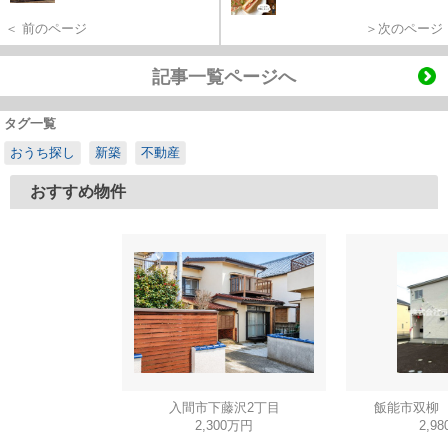
＜ 前のページ
＞次のページ
記事一覧ページへ
タグ一覧
おうち探し
新築
不動産
おすすめ物件
入間市下藤沢2丁目
飯能市双柳 
2,300万円
2,9