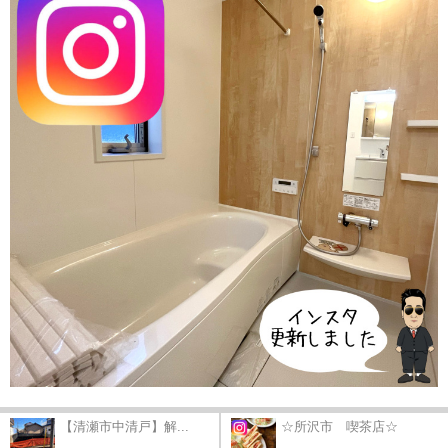
【清瀬市中清戸】解...
☆所沢市 喫茶店☆