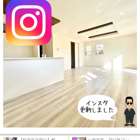
【杉並区浜田山】解...
☆所沢市 2SLDKマン...