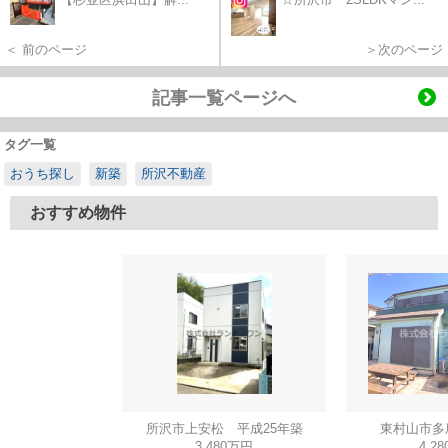
＜ 前のページ
＞次のページ
記事一覧ページへ
タグ一覧
おうち探し
新築
所沢不動産
おすすめ物件
所沢市上安松 平成25年築
東村山市多
3,480万円
4,2