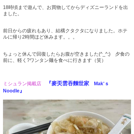
18時頃まで遊んで、お買物してからディズニーランドを出
ました。
前日からの疲れもあり、結構クタクタになりました。
ホテ
ルに帰り2時間ほど休みます。。。
ちょっと休んで回復したらお腹が空きました(^_^;) 夕食の
前に、軽く?ワンタン麺を食べに行きます（笑）
『
麥奀雲吞麵世家
ミシュラン掲載店
Mak‘ｓ
』
Noodle