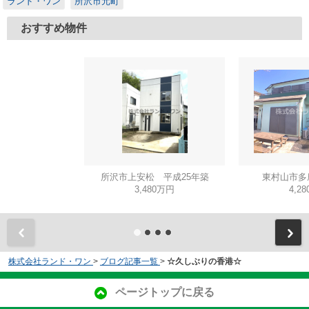
ランド・ワン
所沢市元町
おすすめ物件
所沢市上安松 平成25年築
東村山市多
3,480万円
4,2
株式会社ランド・ワン
>
ブログ記事一覧
>
☆久しぶりの香港☆
ページトップに戻る