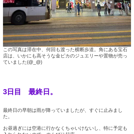
この写真は滞在中、何回も渡った横断歩道。角にある宝石
店は、いかにも高そうな金ピカのジュエリーや置物が売っ
ていました(@_@)
3日目 最終日。
最終日の早朝は雨が降っていましたが、すぐに止みまし
た。
お昼過ぎには空港に行かなくちゃいけないし、特に予定も