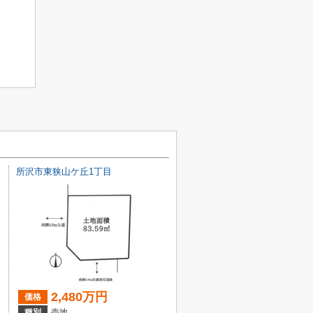
所沢市東狭山ケ丘1丁目
2,480万円
価格
種別
売地