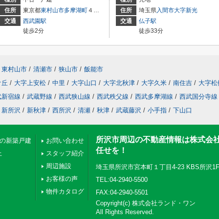
住所
東京都
東村山市
多摩湖町
４丁目
住所
埼玉県
入間市
大字新光
交通
西武園駅
交通
仏子駅
徒歩2分
徒歩33分
東村山市
/
清瀬市
/
狭山市
/
飯能市
ケ丘
/
大字上安松
/
中里
/
大字山口
/
大字北秋津
/
大字久米
/
南住吉
/
大字松
武新宿線
/
武蔵野線
/
西武狭山線
/
西武秩父線
/
西武多摩湖線
/
西武国分寺線
新所沢
/
新秋津
/
西所沢
/
清瀬
/
秋津
/
武蔵藤沢
/
小手指
/
下山口
所沢市周辺の不動産情報は株式会
下の新築戸建
お問い合わせ
任せを！
上
スタッフ紹介
周辺施設
埼玉県所沢市宮本町１丁目4-23 KBS所沢1
お客様の声
TEL:04-2940-5500
物件カタログ
FAX:04-2940-5501
Copyright(c) 株式会社ランド・ワン
All Rights Reserved.