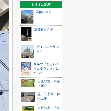
おすすめ記事
満開の桜!!
京都旅行☆彡
ディズニーラン
ド✨
今年の『わくわく
トコ夏ランド』に
ついて
☆飯能市・中藤
上郷☆
墨田区京島 解
体工事
☆飯能市・下名