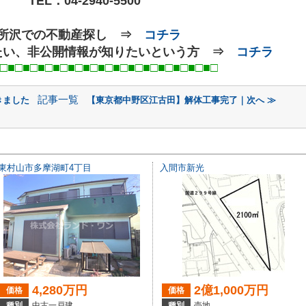
TEL：
04-2940-5500
○所沢での不動産探し ⇒
コチラ
たい、非公開情報が知りたいという方 ⇒
コチラ
■□■□■□■□■□■□■□■□■□■
□
記事一覧
きました
【東京都中野区江古田】解体工事完了｜次へ ≫
東村山市多摩湖町4丁目
入間市新光
4,280万円
2億1,000万円
価格
価格
種別
中古一戸建
種別
売地