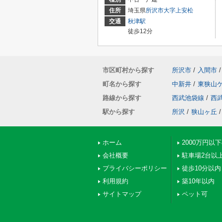
住所
埼玉県
所沢市
大字上安松
交通
秋津駅
徒歩12分
市区町村から探す
所沢市
/
入間市
/
町名から探す
中新井
/
東狭山
路線から探す
西武池袋線
/
西
駅から探す
所沢
/
狭山ヶ丘
/
ホーム
2000万円以
会社概要
駐車場2台以
プライバシーポリシー
徒歩10分以内
利用規約
築10年以内
サイトマップ
ペット可