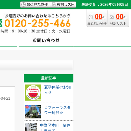
最終更新：2026年08月08日
00
00
件
件
最近見た物件
検討リスト
時間：9：00-18：30 定休日：火・水曜日
最新記事
夏季休業のお知
らせ
-04-21
☆フォーラスタ
ワー所沢☆
中野区本町 解体
工事完了