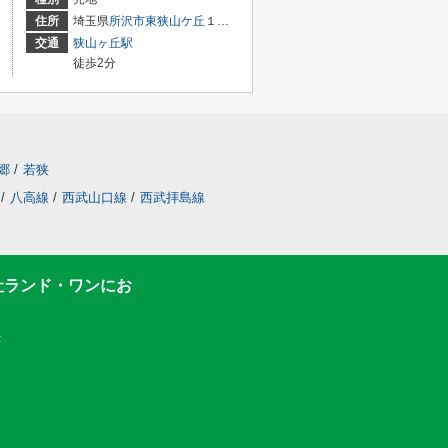
住所
埼玉県
所沢市
東狭山ケ丘
１丁目
交通
狭山ヶ丘駅
徒歩2分
郷
/
若狭
/
八高線
/
西武山口線
/
西武拝島線
社ランド・ワンにお
F