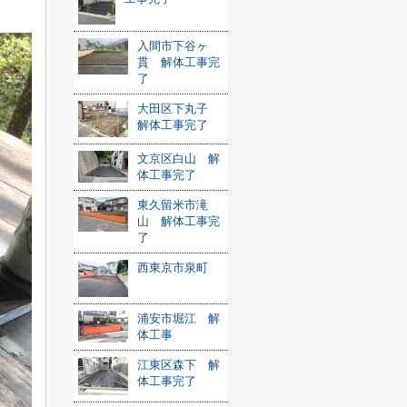
入間市下谷ヶ
貫 解体工事完
了
大田区下丸子
解体工事完了
文京区白山 解
体工事完了
東久留米市滝
山 解体工事完
了
西東京市泉町
浦安市堀江 解
体工事
江東区森下 解
体工事完了