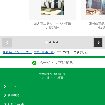
所沢市上安松 平成25年築
東村山市多
3,480万円
4,2
株式会社ランド・ワン
>
ブログ記事一覧
>
ゴルフに行ってきました
ページトップに戻る
営業時間:9：00-18：30
定休日:火・水曜日
ホーム
会社概要
お問い合わせ