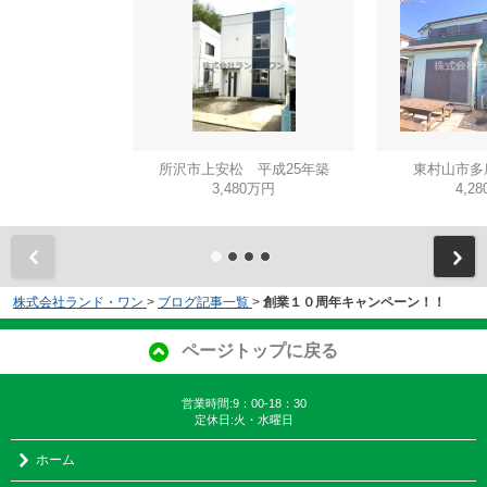
所沢市上安松 平成25年築
東村山市多
3,480万円
4,2
株式会社ランド・ワン
>
ブログ記事一覧
>
創業１０周年キャンペーン！！
ページトップに戻る
営業時間:9：00-18：30
定休日:火・水曜日
ホーム