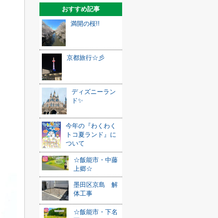
おすすめ記事
満開の桜!!
京都旅行☆彡
ディズニーラン
ド✨
今年の『わくわく
トコ夏ランド』に
ついて
☆飯能市・中藤
上郷☆
墨田区京島 解
体工事
☆飯能市・下名