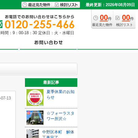
最終更新：2026年08月09日
00
00
件
件
最近見た物件
検討リスト
時間：9：00-18：30 定休日：火・水曜日
最新記事
夏季休業のお知
らせ
-07-13
☆フォーラスタ
ワー所沢☆
中野区本町 解体
工事完了