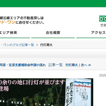
営業
ド・ワンのブログ記事一覧
>
行灯廊火
記事一覧
代同居・近居支援補助金申請の流れ
行灯廊火｜次へ ≫
2019