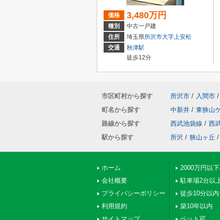
3,480万円
価格
種別
中古一戸建
住所
埼玉県
所沢市
大字上安松
交通
秋津駅
徒歩12分
市区町村から探す
所沢市
/
入間市
/
町名から探す
中新井
/
東狭山
路線から探す
西武池袋線
/
西
駅から探す
所沢
/
狭山ヶ丘
/
ホーム
2000万円以
会社概要
駐車場2台以
プライバシーポリシー
徒歩10分以内
利用規約
築10年以内
サイトマップ
ペット可