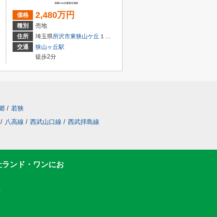
2,480万円
価格
種別
売地
住所
埼玉県
所沢市
東狭山ケ丘
１丁目
交通
狭山ヶ丘駅
徒歩2分
郷
/
若狭
/
八高線
/
西武山口線
/
西武拝島線
社ランド・ワンにお
F