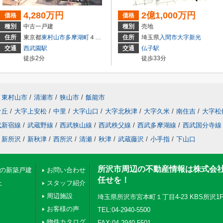
4,280万円
2億1,000万円
価格
価格
種別
中古一戸建
種別
売地
住所
東京都
東村山市
多摩湖町
４丁目
住所
埼玉県
入間市
大字新光
交通
西武園駅
交通
仏子駅
徒歩2分
徒歩33分
東村山市
/
清瀬市
/
狭山市
/
飯能市
ケ丘
/
大字上安松
/
中里
/
大字山口
/
大字北秋津
/
大字久米
/
南住吉
/
大字松
武新宿線
/
武蔵野線
/
西武狭山線
/
西武秩父線
/
西武多摩湖線
/
西武国分寺線
新所沢
/
新秋津
/
西所沢
/
清瀬
/
秋津
/
武蔵藤沢
/
小手指
/
下山口
所沢市周辺の不動産情報は株式会
下の新築戸建
お問い合わせ
任せを！
上
スタッフ紹介
周辺施設
埼玉県所沢市宮本町１丁目4-23 KBS所沢1
お客様の声
TEL:04-2940-5500
物件カタログ
FAX:04-2940-5501