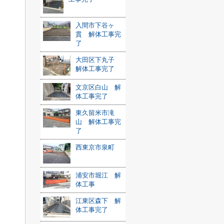
入間市下谷ヶ
貫 解体工事完
了
大田区下丸子
解体工事完了
文京区白山 解
体工事完了
東久留米市滝
山 解体工事完
了
西東京市泉町
浦安市堀江 解
体工事
江東区森下 解
体工事完了