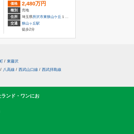
2,480万円
価格
種別
売地
住所
埼玉県
所沢市
東狭山ケ丘
１丁目
交通
狭山ヶ丘駅
徒歩2分
町
/
東藤沢
/
八高線
/
西武山口線
/
西武拝島線
社ランド・ワンにお
F