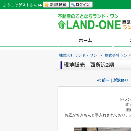
ようこそ
ゲスト
さん
株式会社ランド・ワン
>
株式会社ラン
現地販売 西所沢2期
≪ 前へ｜所沢祭り
㈱ラ
本
接
お庭がちきちんと手入れされており、