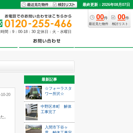
最終更新：2026年08月07日
00
00
件
件
最近見た物件
検討リスト
時間：9：00-18：30 定休日：火・水曜日
最新記事
☆フォーラスタ
ワー所沢☆
-10-20
中野区本町 解体
工事完了
した。
入間市下谷ヶ
貫 解体工事完