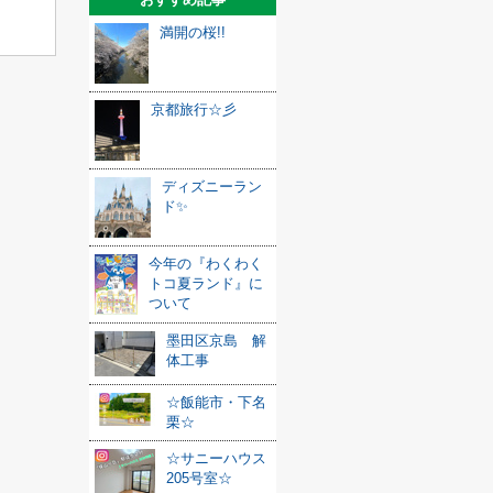
満開の桜!!
京都旅行☆彡
ディズニーラン
ド✨
今年の『わくわく
トコ夏ランド』に
ついて
墨田区京島 解
体工事
☆飯能市・下名
栗☆
☆サニーハウス
205号室☆