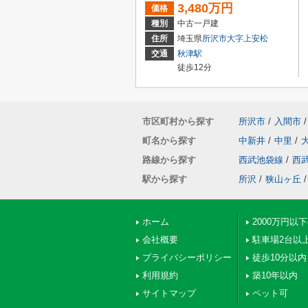
3,480万円
価格
種別
中古一戸建
住所
埼玉県
所沢市
大字上安松
交通
秋津駅
徒歩12分
市区町村から探す
所沢市
/
入間市
/
町名から探す
中新井
/
中里
/
路線から探す
西武池袋線
/
西
駅から探す
所沢
/
狭山ヶ丘
/
ホーム
2000万円以
会社概要
駐車場2台以
プライバシーポリシー
徒歩10分以内
利用規約
築10年以内
サイトマップ
ペット可