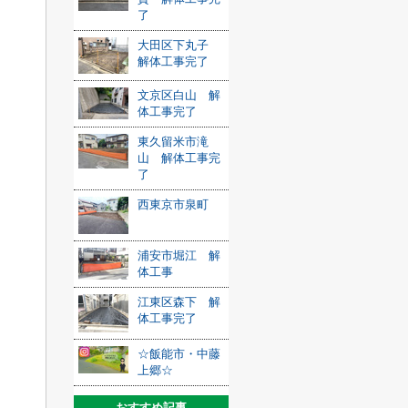
了
大田区下丸子
解体工事完了
文京区白山 解
体工事完了
東久留米市滝
山 解体工事完
了
西東京市泉町
浦安市堀江 解
体工事
江東区森下 解
体工事完了
☆飯能市・中藤
上郷☆
おすすめ記事