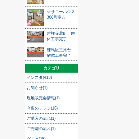
☆サニーハウス
306号室☆
吉祥寺北町 解
体工事完了
練馬区三原台
解体工事完了
カテゴリ
インスタ(413)
お知らせ(1)
現地販売会情報(1)
今週のチラシ(16)
ご購入の流れ(1)
ご売却の流れ(1)
グルメ(15)