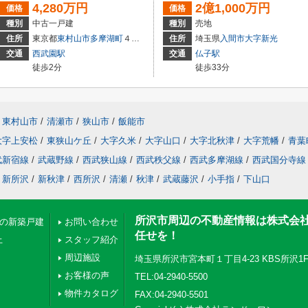
4,280万円
2億1,000万円
価格
価格
種別
中古一戸建
種別
売地
住所
東京都
東村山市
多摩湖町
４丁目
住所
埼玉県
入間市
大字新光
交通
西武園駅
交通
仏子駅
徒歩2分
徒歩33分
東村山市
/
清瀬市
/
狭山市
/
飯能市
大字上安松
/
東狭山ケ丘
/
大字久米
/
大字山口
/
大字北秋津
/
大字荒幡
/
青葉
武新宿線
/
武蔵野線
/
西武狭山線
/
西武秩父線
/
西武多摩湖線
/
西武国分寺線
新所沢
/
新秋津
/
西所沢
/
清瀬
/
秋津
/
武蔵藤沢
/
小手指
/
下山口
所沢市周辺の不動産情報は株式会
下の新築戸建
お問い合わせ
任せを！
上
スタッフ紹介
周辺施設
埼玉県所沢市宮本町１丁目4-23 KBS所沢1
お客様の声
TEL:04-2940-5500
物件カタログ
FAX:04-2940-5501