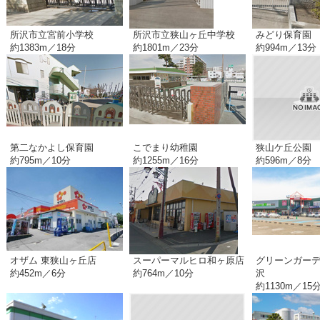
所沢市立宮前小学校
所沢市立狭山ヶ丘中学校
みどり保育園
約1383m／18分
約1801m／23分
約994m／13分
第二なかよし保育園
こでまり幼稚園
狭山ケ丘公園
約795m／10分
約1255m／16分
約596m／8分
オザム 東狭山ヶ丘店
スーパーマルヒロ和ヶ原店
グリーンガーデ
約452m／6分
約764m／10分
沢
約1130m／15