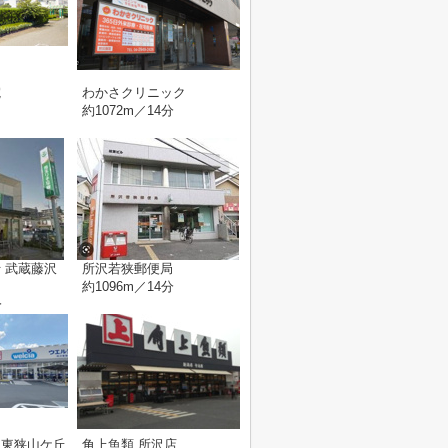
院
わかさクリニック
約1072m／14分
 武蔵藤沢
所沢若狭郵便局
約1096m／14分
分
沢東狭山ケ丘
角上魚類 所沢店