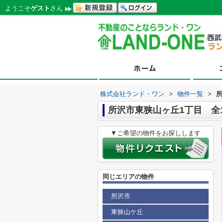
ようこそ
ゲスト
さん
株式会社ランド・ワン
>
物件一覧
>
所沢市東狭山ヶ丘1丁目 全
▼ご希望の物件をお探しします
同じエリアの物件
所沢市
東狭山ケ丘