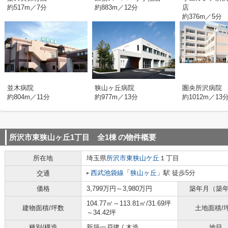
約517m／7分
約883m／12分
店
約376m／5分
並木病院
狭山ヶ丘病院
圏央所沢病院
約804m／11分
約977m／13分
約1012m／13
所沢市東狭山ヶ丘1丁目 全1棟
の物件概要
所在地
埼玉県
所沢市
東狭山ケ丘
１丁目
西武池袋線
「
狭山ヶ丘
」駅 徒歩5分
交通
価格
3,799万円～3,980万円
築年月（築
104.77㎡～113.81㎡/31.69坪
建物面積/坪数
土地面積/
～34.42坪
種別/構造
新築一戸建 / 木造
地目