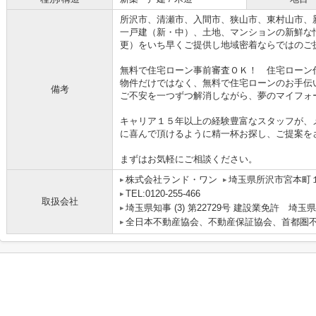
所沢市、清瀬市、入間市、狭山市、東村山市、
一戸建（新・中）、土地、マンションの新鮮な
更）をいち早くご提供し地域密着ならではのご
無料で住宅ローン事前審査ＯＫ！ 住宅ローン
物件だけではなく、無料で住宅ローンのお手伝
備考
ご不安を一つずつ解消しながら、夢のマイフォ
キャリア１５年以上の経験豊富なスタッフが、
に喜んで頂けるように精一杯お探し、ご提案を
まずはお気軽にご相談ください。
株式会社ランド・ワン
埼玉県所沢市宮本町１丁
TEL:0120-255-466
取扱会社
埼玉県知事 (3) 第22729号 建設業免許 埼玉県
全日本不動産協会、不動産保証協会、首都圏