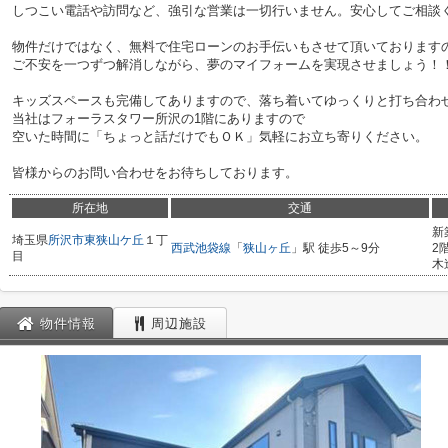
しつこい電話や訪問など、強引な営業は一切行いません。安心してご相談
物件だけではなく、無料で住宅ローンのお手伝いもさせて頂いております
ご不安を一つずつ解消しながら、夢のマイフォームを実現させましょう！
キッズスペースも完備してありますので、落ち着いてゆっくりと打ち合わ
当社はフォーラスタワー所沢の1階にありますので
空いた時間に「ちょっと話だけでもＯＫ」気軽にお立ち寄りください。
皆様からのお問い合わせをお待ちしております。
所在地
交通
新
埼玉県
所沢市
東狭山ケ丘
１丁
西武池袋線
「
狭山ヶ丘
」駅 徒歩5～9分
2
目
木
物件情報
周辺施設