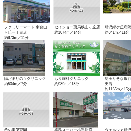
ファミリーマート 東狭山
セイジョー薬局狭山ヶ丘店
所沢緑ケ丘病
ヶ丘一丁目店
約1074m／14分
約841m／11分
約873m／11分
陽だまりの丘クリニック
もり歯科クリニック
埼玉りそな銀行
約534m／7分
約989m／13分
支店
約1165m／15
桑の実保育園
業務スーパー小手指店
ウエルシア所