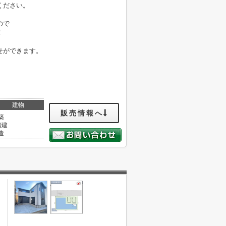
ください。
ので
！
せができます。
建物
販売情報へ
築
階建
造