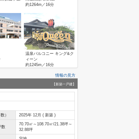
約1264m／16分
温泉バルコニー キング&ク
分
ィーン
約1245m／16分
情報の見方
【新築一戸建】
年数）
2025年 12月 ( 新築 )
70.70㎡～108.70㎡/21.38坪～
坪数
32.88坪
宅地