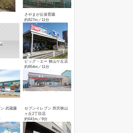
さやまが丘保育園
約827m／11分
ビッグ・エー 狭山ケ丘店
約854m／11分
ン 武蔵藤
セブンイレブン 所沢狭山
ヶ丘2丁目店
分
約641m／9分