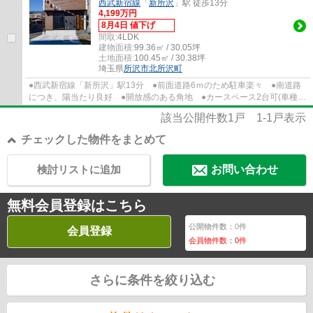
西武新宿線
「
新所沢
」駅 徒歩13分
4,199万円
8月4日 値下げ
間取:
4LDK
建物面積:
99.36㎡ / 30.05坪
土地面積:
100.45㎡ / 30.38坪
埼玉県
所沢市
北所沢町
●西武新宿線「新所沢」駅13分 ●前面道路6ｍのため駐車楽々 ●南道路
につき、陽当たり良好 ●開放感のある角地 ●カースペース2台可(車種に
よる) ●20帖広々ダイニングで家族だんらん...
該当公開件数
1
戸
1-1
戸表示
チェックした物件をまとめて
検討リストに追加
お問い合わせ
無料会員登録はこちら
公開物件数：
0
件
会員登録
会員物件数：
0
件
さらに条件を絞り込む