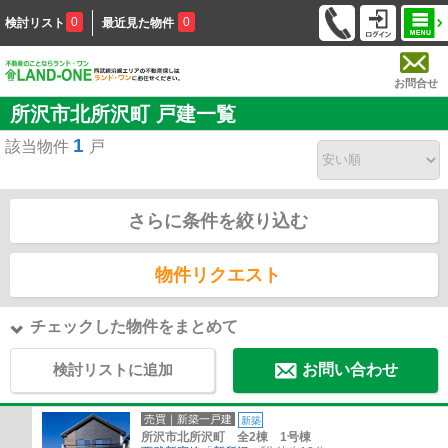
0
0
検討リスト
最近見た物件
お問合せ
所沢市北所沢町 戸建一覧
1
該当物件
戸
さらに条件を絞り込む
物件リクエスト
チェックした物件をまとめて
検討リストに追加
お問い合わせ
売買｜新築一戸建
新築
所沢市北所沢町 全2棟 1号棟