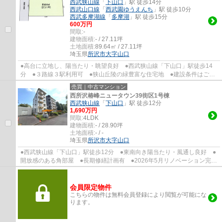
西武狭山線
「
下山口
」駅 徒歩14分
西武山口線
「
西武園ゆうえんち
」駅 徒歩10分
西武多摩湖線
「
多摩湖
」駅 徒歩15分
600万円
間取:
-
建物面積:
- / 27.11坪
土地面積:
89.64㎡ / 27.11坪
埼玉県
所沢市
大字山口
●高台に立地し、陽当たり・眺望良好 ●西武狭山線「下山口」駅徒歩14
分 ●３路線３駅利用可 ●狭山丘陵の緑豊富な住宅地 ●建設条件はござ
いません、お好きなハウスメーカーで建築可能...
売買｜中古マンション
西所沢椿峰ニュータウン39街区1号棟
西武狭山線
「
下山口
」駅 徒歩12分
1,690万円
間取:
4LDK
建物面積:
- / 28.90坪
土地面積:
- / -
埼玉県
所沢市
大字山口
●西武狭山線「下山口」駅徒歩12分 ●東南向き陽当たり・風通し良好 ●
開放感のある角部屋 ●長期修繕計画有 ●2026年5月リノベーション完
了 ●アフターサービス保証付き ●24時間365日...
会員限定物件
こちらの物件は無料会員登録により閲覧が可能にな
ります。