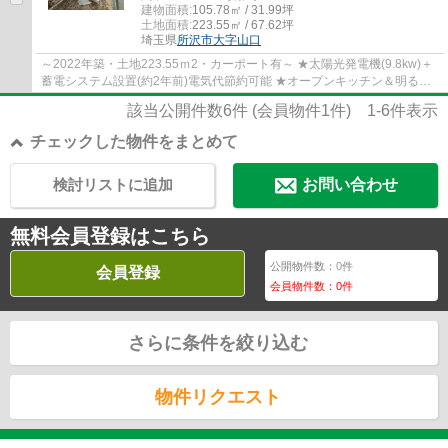
建物面積:
105.78㎡ / 31.99坪
土地面積:
223.55㎡ / 67.62坪
埼玉県
所沢市
大字山口
～2022年築・土地223.55ｍ2・カーポート有～ ★太陽光発電機(9.8kw)＋
蓄電システム設置(約2年前)電気代節約可能 ★オープンキッチン＆明るい
リビング約17帖 カースペース3台可（カーポ...
該当公開件数
6
件 (会員物件
1
件)
1-6
件表示
チェックした物件をまとめて
検討リストに追加
お問い合わせ
無料会員登録はこちら
公開物件数：
0
件
会員登録
会員物件数：
0
件
さらに条件を絞り込む
物件リクエスト