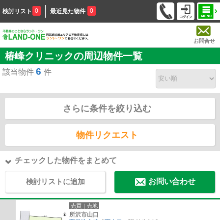
0
0
検討リスト
最近見た物件
お問合せ
椿峰クリニックの周辺物件一覧
6
該当物件
件
さらに条件を絞り込む
物件リクエスト
チェックした物件をまとめて
検討リストに追加
お問い合わせ
売買｜売地
所沢市山口