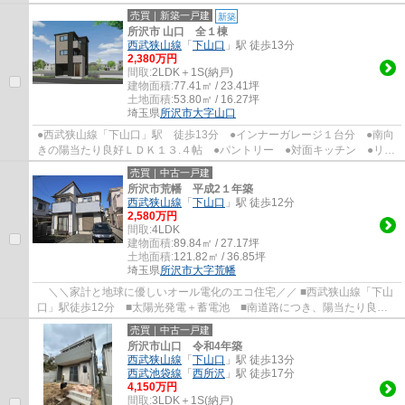
売買｜新築一戸建
新築
所沢市 山口 全１棟
西武狭山線
「
下山口
」駅 徒歩13分
2,380万円
間取:
2LDK＋1S(納戸)
建物面積:
77.41㎡ / 23.41坪
土地面積:
53.80㎡ / 16.27坪
埼玉県
所沢市
大字山口
●西武狭山線「下山口」駅 徒歩13分 ●インナーガレージ１台分 ●南向
きの陽当たり良好ＬＤＫ１３.４帖 ●パントリー ●対面キッチン ●リビ
ング階段なので、行ってらっしゃい や ただ...
売買｜中古一戸建
所沢市荒幡 平成2１年築
西武狭山線
「
下山口
」駅 徒歩12分
2,580万円
間取:
4LDK
建物面積:
89.84㎡ / 27.17坪
土地面積:
121.82㎡ / 36.85坪
埼玉県
所沢市
大字荒幡
＼＼家計と地球に優しいオール電化のエコ住宅／／ ■西武狭山線「下山
口」駅徒歩12分 ■太陽光発電＋蓄電池 ■南道路につき、陽当たり良
好 ■カースペース2台可（車種による）■LDK床...
売買｜中古一戸建
所沢市山口 令和4年築
西武狭山線
「
下山口
」駅 徒歩13分
西武池袋線
「
西所沢
」駅 徒歩17分
4,150万円
間取:
3LDK＋1S(納戸)