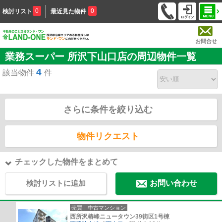
0
0
検討リスト
最近見た物件
お問合せ
業務スーパー 所沢下山口店の周辺物件一覧
4
該当物件
件
さらに条件を絞り込む
物件リクエスト
チェックした物件をまとめて
検討リストに追加
お問い合わせ
売買｜中古マンション
西所沢椿峰ニュータウン39街区1号棟