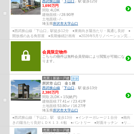
西武狭山線
「
下山口
」駅 徒歩12分
1,690万円
間取:
4LDK
建物面積:
- / 28.90坪
土地面積:
- / -
埼玉県
所沢市
大字山口
●西武狭山線「下山口」駅徒歩12分 ●東南向き陽当たり・風通し良好 ●
開放感のある角部屋 ●長期修繕計画有 ●2026年5月リノベーション完
了 ●アフターサービス保証付き ●24時間365日...
会員限定物件
こちらの物件は無料会員登録により閲覧が可能にな
ります。
売買｜新築一戸建
新築
所沢市 山口 全１棟
西武狭山線
「
下山口
」駅 徒歩13分
2,380万円
間取:
2LDK＋1S(納戸)
建物面積:
77.41㎡ / 23.41坪
土地面積:
53.80㎡ / 16.27坪
埼玉県
所沢市
大字山口
●西武狭山線「下山口」駅 徒歩13分 ●インナーガレージ１台分 ●南向
きの陽当たり良好ＬＤＫ１３.４帖 ●パントリー ●対面キッチン ●リビ
ング階段なので、行ってらっしゃい や ただ...
売買｜中古一戸建