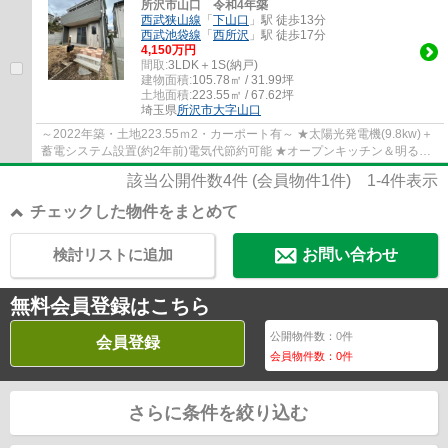
所沢市山口 令和4年築
西武狭山線
「
下山口
」駅 徒歩13分
西武池袋線
「
西所沢
」駅 徒歩17分
4,150万円
間取:
3LDK＋1S(納戸)
建物面積:
105.78㎡ / 31.99坪
土地面積:
223.55㎡ / 67.62坪
埼玉県
所沢市
大字山口
～2022年築・土地223.55ｍ2・カーポート有～ ★太陽光発電機(9.8kw)＋
蓄電システム設置(約2年前)電気代節約可能 ★オープンキッチン＆明るい
リビング約17帖 カースペース3台可（カーポ...
該当公開件数
4
件 (会員物件
1
件)
1-4
件表示
チェックした物件をまとめて
検討リストに追加
お問い合わせ
無料会員登録はこちら
公開物件数：
0
件
会員登録
会員物件数：
0
件
さらに条件を絞り込む