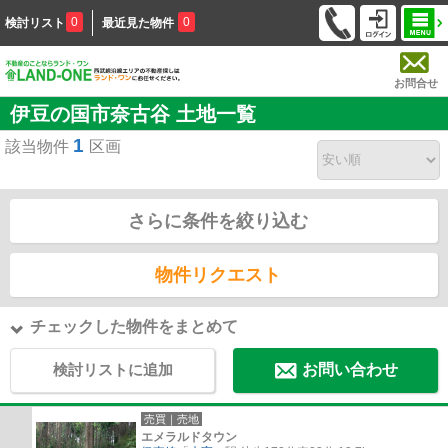
0
0
検討リスト
最近見た物件
お問合せ
伊豆の国市奈古谷 土地一覧
1
該当物件
区画
さらに条件を絞り込む
物件リクエスト
チェックした物件をまとめて
検討リストに追加
お問い合わせ
売買｜売地
エメラルドタウン