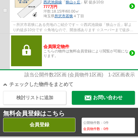
西武池袋線
「
狭山ヶ丘
」駅 徒歩10分
777万円
坪数:
18.15坪/60.00㎡
埼玉県
所沢市
若狭
４丁目
～所沢市若狭にある売地のご紹介です～ ☆西武池袋線「狭山ヶ丘」駅よ
り約徒歩10分です ☆角地なので、開放感あります ☆スーパーまで徒歩約
6分なので住環境良好です ☆建築条件なし、お...
会員限定物件
こちらの物件は無料会員登録により閲覧が可能にな
ります。
該当公開件数
2
区画 (会員物件
1
区画)
1-2
区画表示
チェックした物件をまとめて
検討リストに追加
お問い合わせ
無料会員登録はこちら
公開物件数：
0
件
会員登録
会員物件数：
0
件