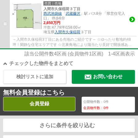
良好 ◇前面道路6ｍにつき、開放感あり ...
売買｜売地
入間市久保稲荷３丁目
西武池袋線
「
武蔵藤沢
」駅 バス8分 「県営住宅入
口」 停歩6分
2,650万円
坪数:
47.79坪/158.00㎡
埼玉県
入間市
久保稲荷
３丁目
～入間市久保稲荷3丁目にある売地のご紹介です～ ☆ゆったり敷地約48
坪！閑静な住宅エリアです ☆北東角地により陽当たり良好で開放感あり
ます ☆小・中学校徒歩10分圏内、お子様の通学...
該当公開件数
4
区画 (会員物件
1
区画)
1-4
区画表示
チェックした物件をまとめて
検討リストに追加
お問い合わせ
無料会員登録はこちら
公開物件数：
0
件
会員登録
会員物件数：
0
件
さらに条件を絞り込む