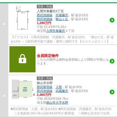
売買｜売地
入間市東藤沢4丁目
西武池袋線
「
武蔵藤沢
」駅 徒歩10分
西武池袋線
「
狭山ヶ丘
」駅 徒歩13分
1,280万円
坪数:
22.43坪/74.18㎡
埼玉県
入間市
東藤沢
４丁目
【アクセス】 ◎西武池袋線「武蔵藤沢」駅 徒歩10分、「狭山ケ丘」駅 徒
歩13分 ～２駅利用可能で通勤・通学に便利です 【オススメポイント】 ◎
大型商業施設グリーンガーデンまで徒歩10...
会員限定物件
こちらの物件は無料会員登録により閲覧が可能にな
ります。
売買｜売地
狭山市水野
西武新宿線
「
入曽
」駅 徒歩18分
西武池袋線
「
武蔵藤沢
」駅 徒歩23分
2,480万円
坪数:
49.84坪/164.78㎡
埼玉県
狭山市
大字水野
■西武新宿線「入曽」駅 徒歩18分 ■西武池袋線「武蔵藤沢」駅 徒歩23分
◇土地面積:164.78ｍ2(約49.84坪)の整形地 ◇閑静な住宅街で住環境