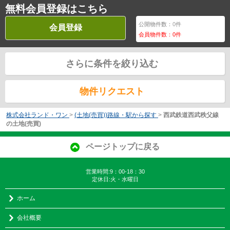
無料会員登録はこちら
公開物件数：
0
件
会員登録
会員物件数：
0
件
さらに条件を絞り込む
物件リクエスト
株式会社ランド・ワン
>
(土地(売買))路線・駅から探す
>
西武鉄道西武秩父線
の土地(売買)
ページトップに戻る
営業時間:9：00-18：30
定休日:火・水曜日
ホーム
会社概要