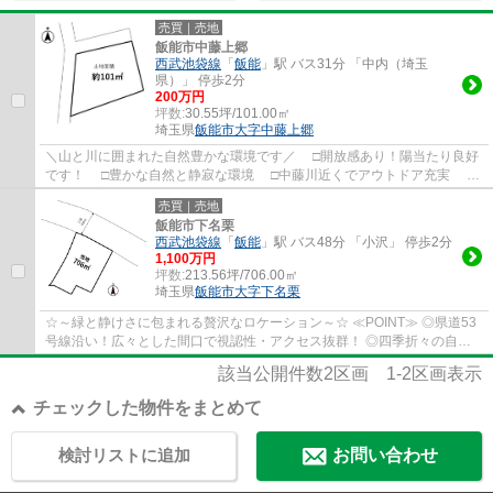
売買｜売地
飯能市中藤上郷
西武池袋線
「
飯能
」駅 バス31分 「中内（埼玉
県）」 停歩2分
200万円
坪数:
30.55坪/101.00㎡
埼玉県
飯能市
大字中藤上郷
＼山と川に囲まれた自然豊かな環境です／ □開放感あり！陽当たり良好
です！ □豊かな自然と静寂な環境 □中藤川近くでアウトドア充実 □
キャンプ・登山・釣り好きに◎ □都心か...
売買｜売地
飯能市下名栗
西武池袋線
「
飯能
」駅 バス48分 「小沢」 停歩2分
1,100万円
坪数:
213.56坪/706.00㎡
埼玉県
飯能市
大字下名栗
☆～緑と静けさに包まれる贅沢なロケーション～☆ ≪POINT≫ ◎県道53
号線沿い！広々とした間口で視認性・アクセス抜群！ ◎四季折々の自然
を感じるロケーション ◎名栗川近くでアウトドア充...
該当公開件数
2
区画
1-2
区画表示
チェックした物件をまとめて
検討リストに追加
お問い合わせ